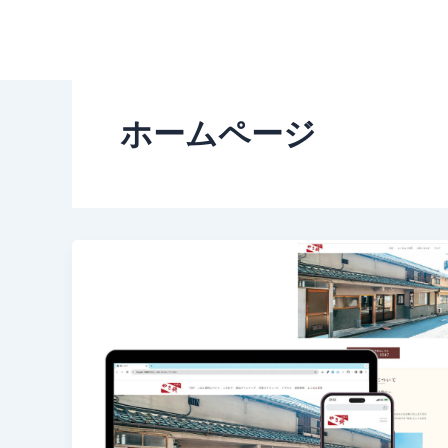
内
容
を
ス
キ
ホームページ
ッ
プ