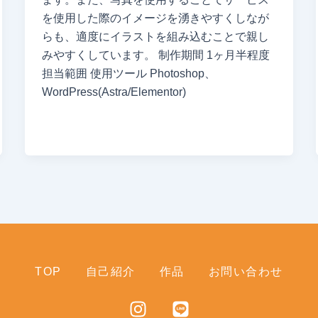
を使用した際のイメージを湧きやすくしなが
らも、適度にイラストを組み込むことで親し
みやすくしています。 制作期間 1ヶ月半程度
担当範囲 使用ツール Photoshop、
WordPress(Astra/Elementor)
TOP
自己紹介
作品
お問い合わせ
I
L
n
i